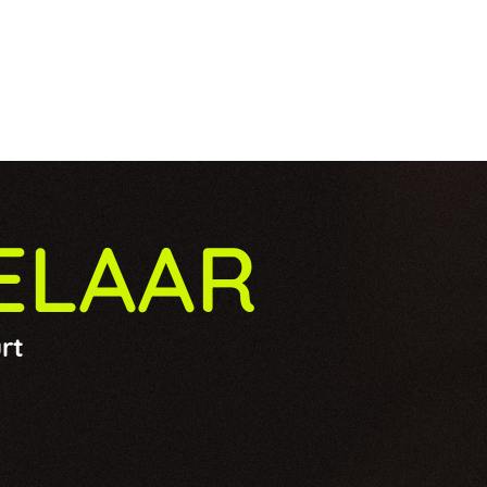
ELAAR
rt